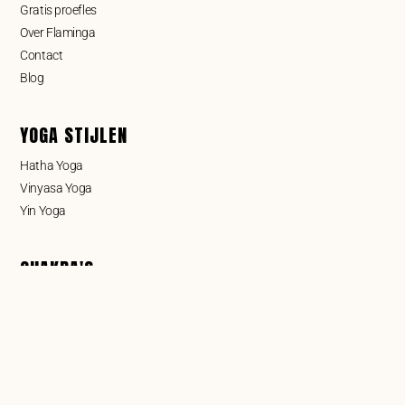
Gratis proefles
Over Flaminga
Contact
Blog
YOGA STIJLEN
Hatha Yoga
Vinyasa Yoga
Yin Yoga
CHAKRA'S
Wortelchakra
Sacraal chakra
Zonnevlechtchakra
Hartchakra
Keelchakra