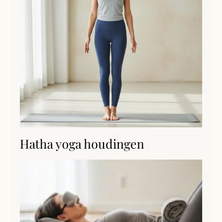
Hatha yoga houdingen
S
me
(S
m
pr
Lee