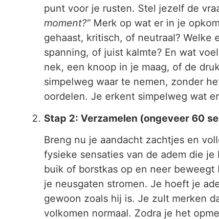
punt voor je rusten. Stel jezelf de vr
moment?”
Merk op wat er in je opkomt
gehaast, kritisch, of neutraal? Welke 
spanning, of juist kalmte? En wat voel 
nek, een knoop in je maag, of de druk
simpelweg waar te nemen, zonder het 
oordelen. Je erkent simpelweg wat er 
Stap 2: Verzamelen (ongeveer 60 s
Breng nu je aandacht zachtjes en vol
fysieke sensaties van de adem die je 
buik of borstkas op en neer beweegt b
je neusgaten stromen. Je hoeft je ad
gewoon zoals hij is. Je zult merken d
volkomen normaal. Zodra je het opmerk