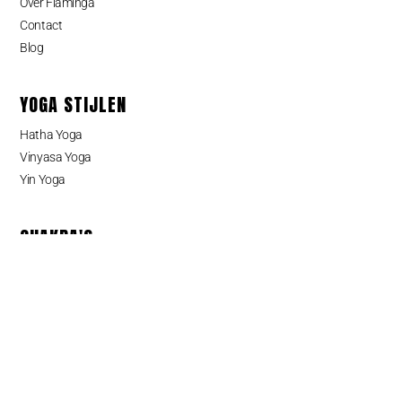
Over Flaminga
Contact
Blog
YOGA STIJLEN
Hatha Yoga
Vinyasa Yoga
Yin Yoga
CHAKRA'S
Wortelchakra
Sacraal chakra
Zonnevlechtchakra
Hartchakra
Keelchakra
Derde-oogchakra
Kruinchakra