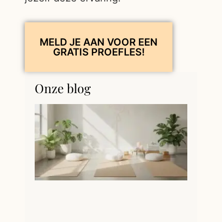
MELD JE AAN VOOR EEN
GRATIS PROEFLES!
Onze blog
Myth
vs. Fe
Jouw
Ultie
Mini-
Stret
Routi
voor 
Week
Lees ver