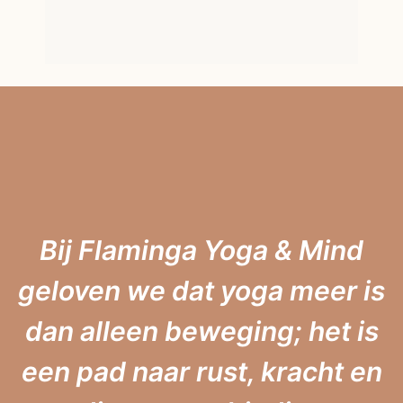
Yoga
Lena)
Lees ver
Bij Flaminga Yoga & Mind
geloven we dat yoga meer is
dan alleen beweging; het is
een pad naar rust, kracht en