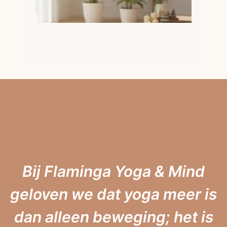
Rusti
Avon
(Q&A
Yoga
Lena)
Lees ver
Bij Flaminga Yoga & Mind
geloven we dat yoga meer is
dan alleen beweging; het is