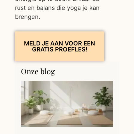
rust en balans die yoga je kan
brengen.
MELD JE AAN VOOR EEN
GRATIS PROEFLES!
Onze blog
Myth
vs. Fe
Jouw
Ultie
Mini-
Stret
Routi
voor 