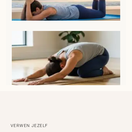
Ki
(B
Lee
VERWEN JEZELF