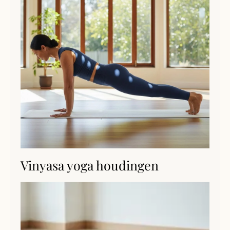
Vinyasa yoga houdingen
S
(S
Lee