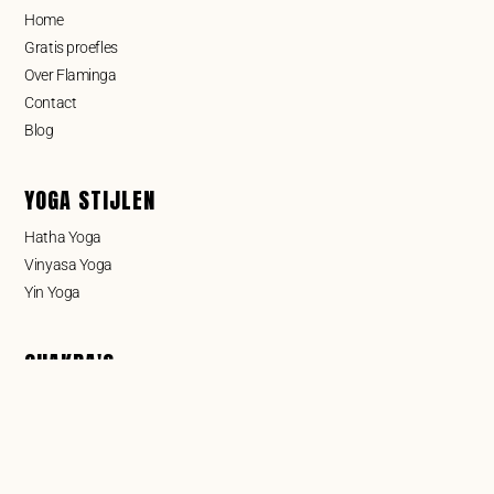
Home
Gratis proefles
Over Flaminga
Contact
Blog
YOGA STIJLEN
Hatha Yoga
Vinyasa Yoga
Yin Yoga
CHAKRA'S
Wortelchakra
Sacraal chakra
Zonnevlechtchakra
Hartchakra