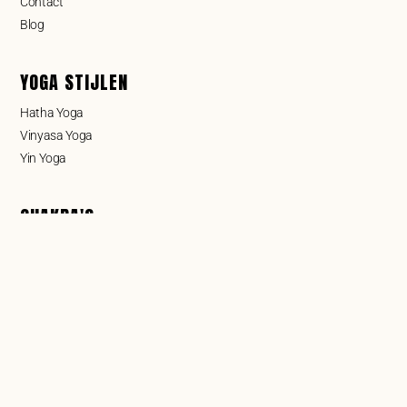
Contact
Blog
YOGA STIJLEN
Hatha Yoga
Vinyasa Yoga
Yin Yoga
CHAKRA'S
Wortelchakra
Sacraal chakra
Zonnevlechtchakra
Hartchakra
Keelchakra
Derde-oogchakra
Kruinchakra