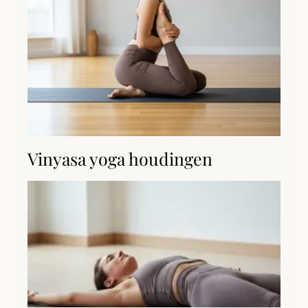
Vinyasa yoga houdingen
S
(S
Lee