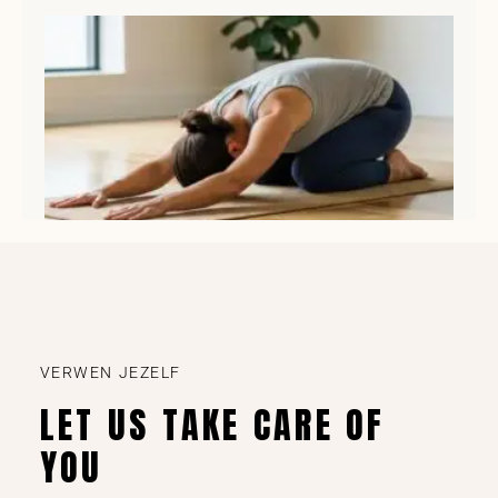
Ki
(B
Lee
VERWEN JEZELF
LET US TAKE CARE OF
YOU